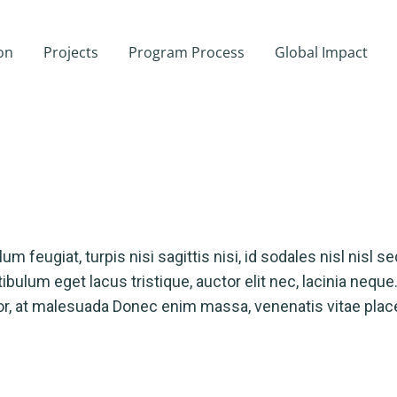
on
Projects
Program Process
Global Impact
m feugiat, turpis nisi sagittis nisi, id sodales nisl nisl se
tibulum eget lacus tristique, auctor elit nec, lacinia neq
lor, at malesuada Donec enim massa, venenatis vitae plac