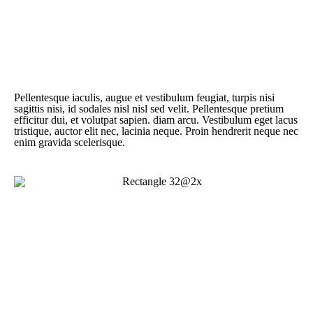
Nulla tempor mauris vehicula purus sodales
Eleifend nulla imperdiet.
Pellentesque iaculis, augue et vestibulum feugiat, turpis nisi
sagittis nisi, id sodales nisl nisl sed velit. Pellentesque pretium
efficitur dui, et volutpat sapien. diam arcu. Vestibulum eget lacus
tristique, auctor elit nec, lacinia neque. Proin hendrerit neque nec
enim gravida scelerisque.